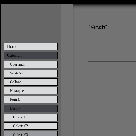
"Verrucht"
Home
Galerien
Über mich
WhiteArt
Collage
Nostalgie
Porträt
Beauty
Galerie 01
Galerie 02
Galerie 03