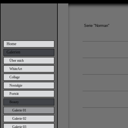
Serie "Norman"
Home
Galerien
Über mich
WhiteArt
Collage
Nostalgie
Porträt
Beauty
Galerie 01
Galerie 02
Galerie 03