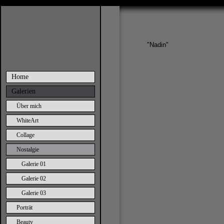
"Nadin"
Home
Galerien
Über mich
WhiteArt
Collage
Nostalgie
Galerie 01
Galerie 02
Galerie 03
Porträt
Beauty