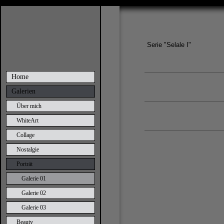
Serie "Selale I"
Home
Galerien
Über mich
WhiteArt
Collage
Nostalgie
Porträt
Galerie 01
Galerie 02
Galerie 03
Beauty